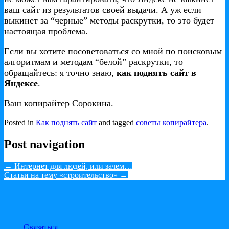
ваш сайт из результатов своей выдачи. А уж если
выкинет за “черные” методы раскрутки, то это будет
настоящая проблема.
Если вы хотите посоветоваться со мной по поисковым
алгоритмам и методам “белой” раскрутки, то
обращайтесь: я точно знаю,
как поднять сайт в
Яндексе
.
Ваш копирайтер Сорокина.
Posted in
Как поднять сайт
and tagged
советы копирайтера
.
Post navigation
←
Интернет для людей, или зачем…
Статьи на тему «строительство»
→
Связаться