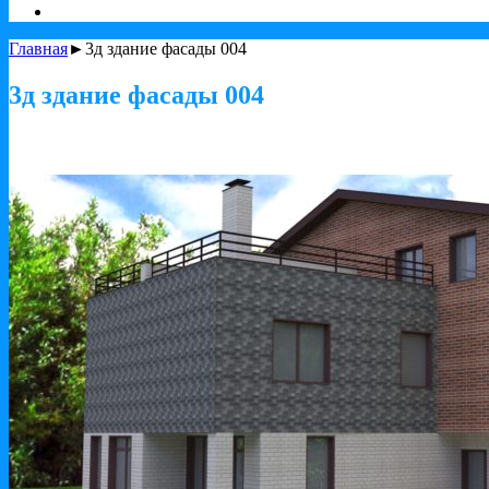
Главная
►3д здание фасады 004
3д здание фасады 004