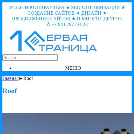
УСЛУГИ КОПИРАЙТЕРА ★ SEO-ОПТИМИЗАЦИЯ ★
СОЗДАНИЕ САЙТОВ ★ ДИЗАЙН ★
ПРОДВИЖЕНИЕ САЙТОВ ★ И МНОГОЕ ДРУГОЕ
✆ +7-9lO-797-O3-22
МЕНЮ
Главная
►Roof
Roof