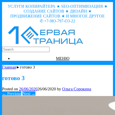
УСЛУГИ КОПИРАЙТЕРА ★ SEO-ОПТИМИЗАЦИЯ ★
СОЗДАНИЕ САЙТОВ ★ ДИЗАЙН ★
ПРОДВИЖЕНИЕ САЙТОВ ★ И МНОГОЕ ДРУГОЕ
✆ +7-9lO-797-O3-22
МЕНЮ
Главная
►готово 3
готово 3
Posted on
26/06/2020
26/06/2020
by
Ольга Сорокина
← Previous
Next →