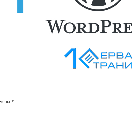
ечены
*