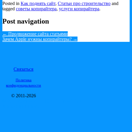
Posted in
Как поднять сайт
,
Статьи про строительство
and
tagged
советы копирайтера
,
услуги копирайтера
.
Post navigation
←
Продвижение сайта статьями
Зачем Apple нужны копирайтеры?
→
Связаться
Политика
конфиденциальности
© 2011-2026
© 2011-2026 БОЛЕЕ 10 ЛЕТ РАБОТЫ!
A
SiteOrigin
Theme