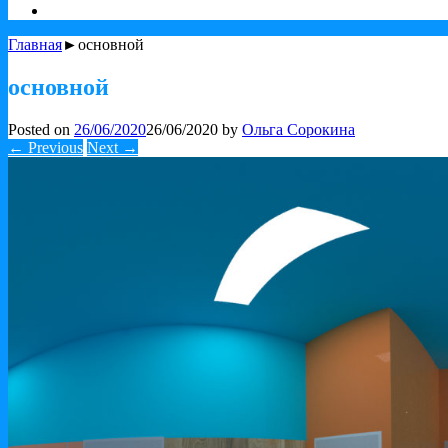
Главная
►основной
основной
Posted on
26/06/2020
26/06/2020
by
Ольга Сорокина
← Previous
Next →