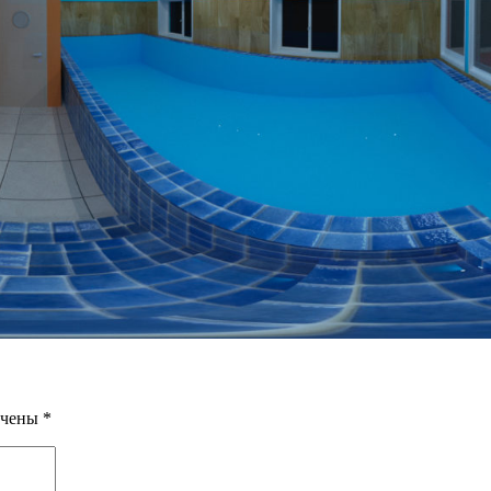
ечены
*