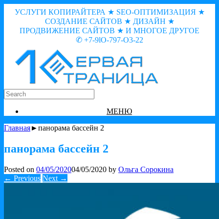
УСЛУГИ КОПИРАЙТЕРА ★ SEO-ОПТИМИЗАЦИЯ ★
СОЗДАНИЕ САЙТОВ ★ ДИЗАЙН ★
ПРОДВИЖЕНИЕ САЙТОВ ★ И МНОГОЕ ДРУГОЕ
✆ +7-9lO-797-O3-22
МЕНЮ
Главная
►панорама бассейн 2
панорама бассейн 2
Posted on
04/05/2020
04/05/2020
by
Ольга Сорокина
← Previous
Next →