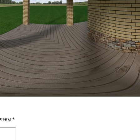
ечены
*