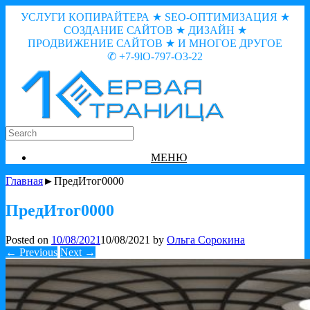
УСЛУГИ КОПИРАЙТЕРА ★ SEO-ОПТИМИЗАЦИЯ ★
СОЗДАНИЕ САЙТОВ ★ ДИЗАЙН ★
ПРОДВИЖЕНИЕ САЙТОВ ★ И МНОГОЕ ДРУГОЕ
✆ +7-9lO-797-O3-22
МЕНЮ
Главная
►ПредИтог0000
ПредИтог0000
Posted on
10/08/2021
10/08/2021
by
Ольга Сорокина
← Previous
Next →