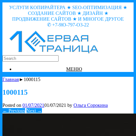
УСЛУГИ КОПИРАЙТЕРА ★ SEO-ОПТИМИЗАЦИЯ ★
СОЗДАНИЕ САЙТОВ ★ ДИЗАЙН ★
ПРОДВИЖЕНИЕ САЙТОВ ★ И МНОГОЕ ДРУГОЕ
✆ +7-9lO-797-O3-22
МЕНЮ
Главная
►1000115
1000115
Posted on
01/07/2021
01/07/2021
by
Ольга Сорокина
← Previous
Next →