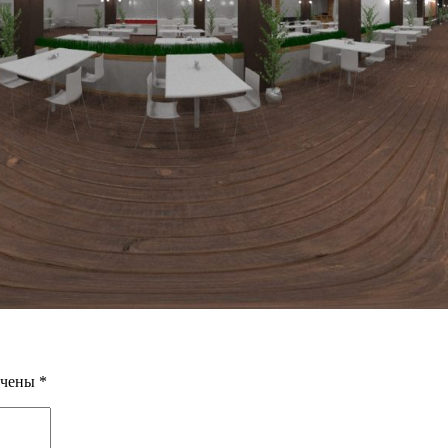
ечены
*