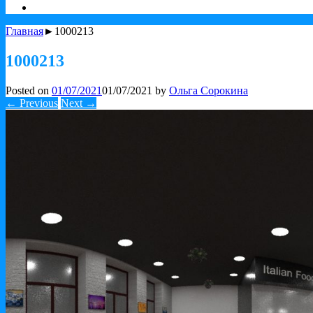
Главная
►1000213
1000213
Posted on
01/07/2021
01/07/2021
by
Ольга Сорокина
← Previous
Next →