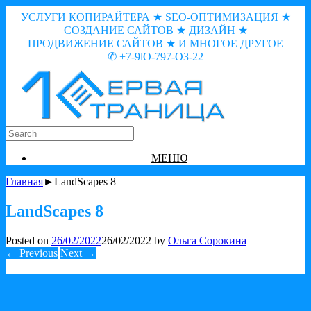
УСЛУГИ КОПИРАЙТЕРА ★ SEO-ОПТИМИЗАЦИЯ ★
СОЗДАНИЕ САЙТОВ ★ ДИЗАЙН ★
ПРОДВИЖЕНИЕ САЙТОВ ★ И МНОГОЕ ДРУГОЕ
✆ +7-9lO-797-O3-22
МЕНЮ
Главная
►LandScapes 8
LandScapes 8
Posted on
26/02/2022
26/02/2022
by
Ольга Сорокина
← Previous
Next →