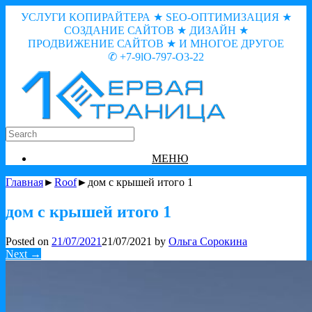
УСЛУГИ КОПИРАЙТЕРА ★ SEO-ОПТИМИЗАЦИЯ ★
СОЗДАНИЕ САЙТОВ ★ ДИЗАЙН ★
ПРОДВИЖЕНИЕ САЙТОВ ★ И МНОГОЕ ДРУГОЕ
✆ +7-9lO-797-O3-22
МЕНЮ
Главная
►
Roof
►дом с крышей итого 1
дом с крышей итого 1
Posted on
21/07/2021
21/07/2021
by
Ольга Сорокина
Next →